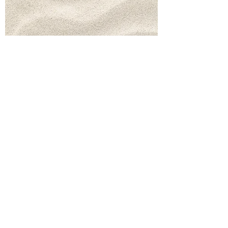
Praktijk de Virieu
Praktijkadres
Carl von Ossietzkyplantsoen 2
6836 KE Arnhem
Postadres
Carl von Ossietzkyplantsoen 2
6836 KE Arnhem
Contact
info@praktijkdevirieu.com
Telefoon
06 34972227