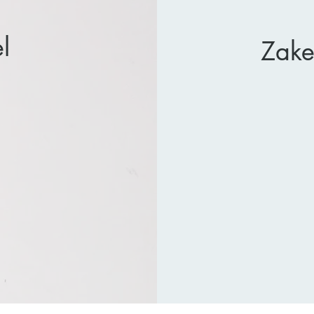
l
Zake